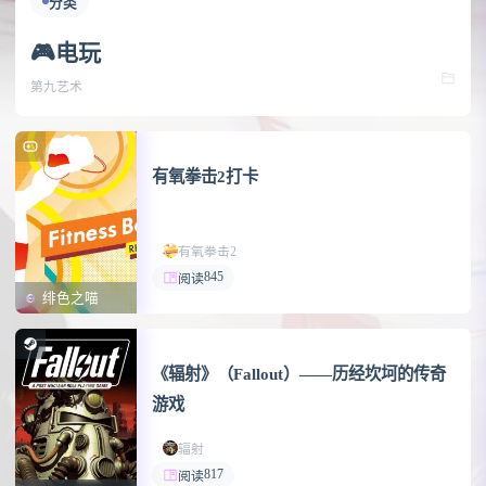
分类
🎮电玩
第九艺术
有氧拳击2打卡
有氧拳击2
845
阅读
绯色之喵
《辐射》（Fallout）——历经坎坷的传奇
游戏
辐射
817
阅读