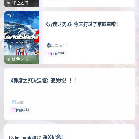
绯色之喵
《异度之刃2》今天打过了第四章啦！
异度神剑2
664
阅读
绯色之喵
《异度之刃决定版》通关啦！！！
文章
913
阅读
Cyber​​punk2077|通关纪念！