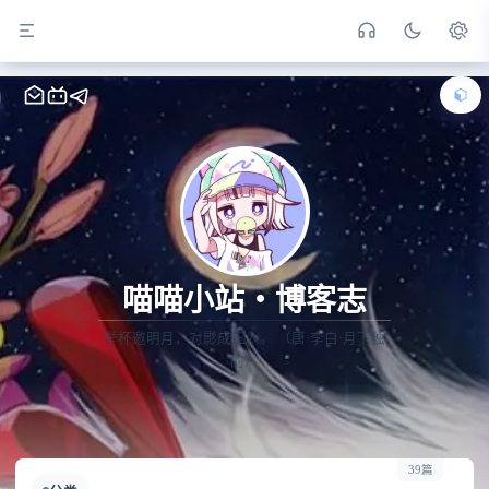
喵喵小站・博客志
举杯邀明月，对影成三人。 （唐·李白·月下独
酌）
39篇