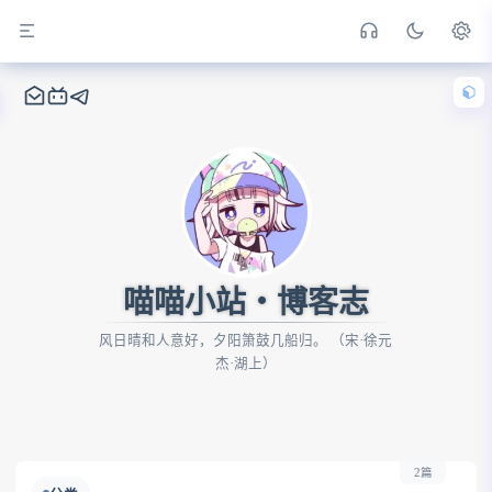
喵喵小站・博客志
风日晴和人意好，夕阳箫鼓几船归。 （宋·徐元
杰·湖上）
2篇